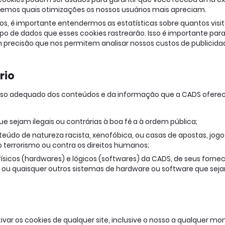
demos quais otimizações os nossos usuários mais apreciam.
, é importante entendermos as estatísticas sobre quantos visit
ipo de dados que esses cookies rastrearão. Isso é importante par
 precisão que nos permitem analisar nossos custos de publicidad
rio
uso adequado dos conteúdos e da informação que a CADS oferece
e sejam ilegais ou contrárias à boa fé a à ordem pública;
údo de natureza racista, xenofóbica, ou casas de apostas, jogos 
ao terrorismo ou contra os direitos humanos;
sicos (hardwares) e lógicos (softwares) da CADS, de seus fornece
os ou quaisquer outros sistemas de hardware ou software que se
var os cookies de qualquer site, inclusive o nosso a qualquer mo