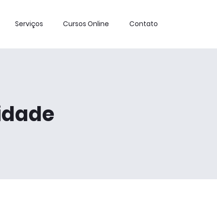
Serviços
Cursos Online
Contato
s soluções e
Man
utividade da
cidade