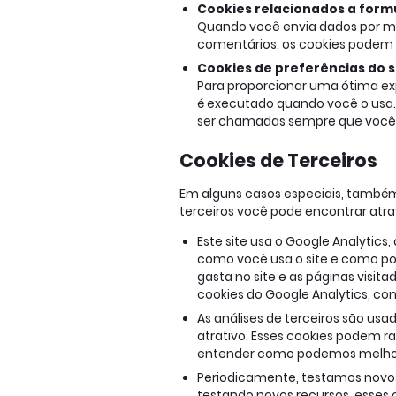
Cookies relacionados a form
Quando você envia dados por me
comentários, os cookies podem s
Cookies de preferências do s
Para proporcionar uma ótima exp
é executado quando você o usa.
ser chamadas sempre que você i
Cookies de Terceiros
Em alguns casos especiais, também 
terceiros você pode encontrar atrav
Este site usa o
Google Analytics
,
como você usa o site e como po
gasta no site e as páginas visi
cookies do Google Analytics, con
As análises de terceiros são us
atrativo. Esses cookies podem ra
entender como podemos melhora
Periodicamente, testamos novos
testando novos recursos, esses 