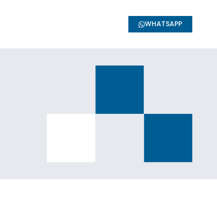
WHATSAPP
ufatura
BIM