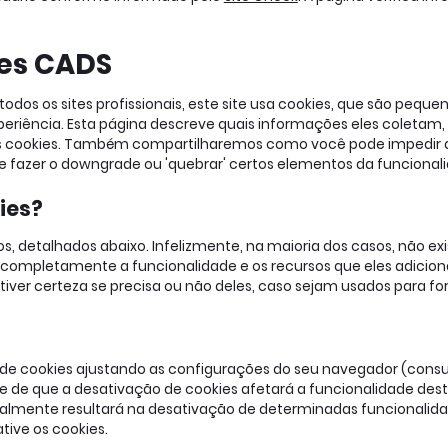
ies CADS
s os sites profissionais, este site usa cookies, que são pequen
eriência. Esta página descreve quais informações eles coletam
s cookies. Também compartilharemos como você pode impedir q
 fazer o downgrade ou 'quebrar' certos elementos da funcionali
ies?
vos, detalhados abaixo. Infelizmente, na maioria dos casos, não 
r completamente a funcionalidade e os recursos que eles adicion
tiver certeza se precisa ou não deles, caso sejam usados ​​para f
de cookies ajustando as configurações do seu navegador (consu
te de que a desativação de cookies afetará a funcionalidade dest
eralmente resultará na desativação de determinadas funcionalidad
ive os cookies.