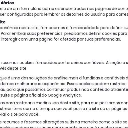
ulários
io de um formulário como os encontrados nas páginas de conta
er configurados para lembrar os detalhes do usuário para corre
ite
eriência neste site, fornecemos a funcionalidade para definir s
 Para lembrar suas preferências, precisamos definir cookies pa
nteragir com uma página for afetada por suas preferências.
usamos cookies fornecidos por terceiros confiáveis. A seção a s
és deste site.
 que é uma das soluções de análise mais difundidas e confiáveis ​
demos melhorar sua experiência. Esses cookies podem rastrea
tadas, para que possamos continuar produzindo conteúdo atraent
sulte a página oficial do Google Analytics.
adas para rastrear e medir o uso deste site, para que possamos c
strear itens como o tempo que você passa no site ou as páginas v
r o site para você.
 recursos e fazemos alterações sutis na maneira como o site s
cookies podem ser usados ​​para garantir que você receba uma e