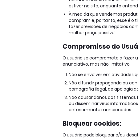
estiver no site, enquanto enten
À medida que vendemos produtos
compram e, portanto, esse é o t
fazer previsões de negócios com
melhor preço possível.
Compromisso do Usuá
O usuário se compromete a fazer 
enunciativo, mas não limitativo:
Não se envolver em atividades qu
Não difundir propaganda ou conte
pornografia ilegal, de apologia 
Não causar danos aos sistemas fí
ou disseminar vírus informátic
anteriormente mencionados.
Bloquear cookies:
O usuário pode bloquear e/ou desati