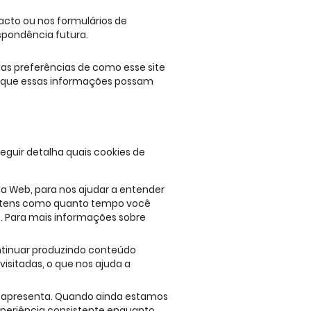
cto ou nos formulários de
spondência futura.
uas preferências de como esse site
ra que essas informações possam
eguir detalha quais cookies de
​da Web, para nos ajudar a entender
r itens como quanto tempo você
e. Para mais informações sobre
ontinuar produzindo conteúdo
isitadas, o que nos ajuda a
e apresenta. Quando ainda estamos
xperiência consistente enquanto