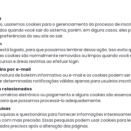
s
a
o, usaremos cookies para o gerenciamento do processo de inscri
ídos quando você sair do sistema, porém, em alguns casos, ele
referências do seu site ao sair.
n
está logado, para que possamos lembrar dessa ação. Isso evita q
sses cookies são normalmente removidos ou limpos quando você e
rsos e áreas restritas ao efetuar login.
ins por e-mail
sinatura de boletim informativo ou e-mail e os cookies podem ser 
r determinadas notificações válidas apenas para usuários inscrito
s relacionados
e comércio eletrônico ou pagamento e alguns cookies são essencia
s, para que possamos processá-lo adequadamente.
uisas
quisas e questionários para fornecer informações interessantes
s com mais precisão. Essas pesquisas podem usar cookies para 
tados precisos após a alteração das páginas.