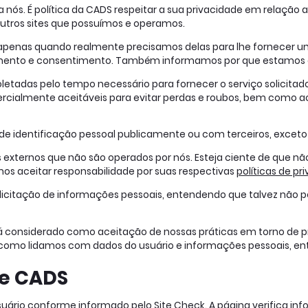
a nós. É política da CADS respeitar a sua privacidade em relação
outros sites que possuímos e operamos.
apenas quando realmente precisamos delas para lhe fornecer um
cimento e consentimento. Também informamos por que estamos 
letadas pelo tempo necessário para fornecer o serviço solicit
ialmente aceitáveis ​​para evitar perdas e roubos, bem como ac
 identificação pessoal publicamente ou com terceiros, exceto q
tes externos que não são operados por nós. Esteja ciente de que 
mos aceitar responsabilidade por suas respectivas
políticas de pr
solicitação de informações pessoais, entendendo que talvez não
rá considerado como aceitação de nossas práticas em torno de p
 como lidamos com dados do usuário e informações pessoais, e
te CADS
 usuário conforme informado pelo
Site Check
. A página verifica in